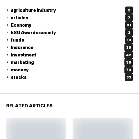
agriculture industry
9
articles
7
Economy
91
ESG Awards society
3
funds
10
Insurance
36
investment
42
marketing
36
monney
79
stocks
33
RELATED ARTICLES