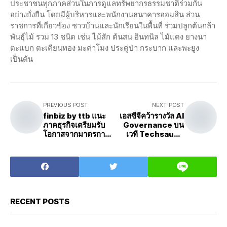
ประชาชนทุกภาคส่วนในการดูแลทรัพยากรธรรมชาติร่วมกัน
อย่างยั่งยืน โดยมีผู้บริหารและพนักงานธนาคารออมสิน ส่วน
ราชการที่เกี่ยวข้อง ชาวบ้านและนักเรียนในพื้นที่ ร่วมปลูกต้นกล้า
พันธุ์ไม้ รวม 13 ชนิด เช่น ไม้สัก ต้นสน อินทนิล ไม้แดง ยางนา
ตะแบก ตะเคียนทอง มะค่าโมง ประดู่ป่า กระบาก และพะยูง
เป็นต้น
PREVIOUS POST
NEXT POST
finbiz by ttb แนะ
เอสซีจีคว้ารางวัล AI
ภาคธุรกิจเตรียมรับ
Governance บน
โอกาสจากมาตรการ
เวที Techsauce
อนุรักษ์พลังงานลด
Global Summit
ต้นทุนระยะยาว พร้อม
2025ตอกย้ำความ
สิทธิลดหย่อนภาษี
เป็นผู้นำด้าน
เทคโนโลยีอย่างมีธร
รมาภิบาล
RECENT POSTS