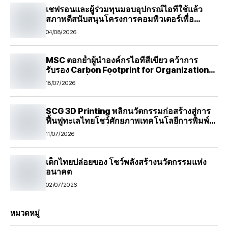
เชฟรอนและผู้ร่วมทุนมอบอุปกรณ์ไอทีใช้แล้ว
สภาพดีสนับสนุนโครงการคอมพิวเตอร์เพื่อ
น้อง มูลนิธิกระจกเงา
04/08/2026
MSC ตอกย้ำผู้นำองค์กรไอทีสีเขียว คว้าการ
รับรอง Carbon Footprint for Organization
(CFO) ต่อเนื่อง ปีที่ 2เดินหน้าสู่ Carbon
18/07/2026
Neutrality ภายใน 5 ปี พร้อมสนับสนุนความ
ยั่งยืนในทุกมิติ
SCG 3D Printing พลิกนวัตกรรมก่อสร้างสู่การ
ฟื้นฟูทะเลไทยโชว์ศักยภาพเทคโนโลยีการพิมพ์
สามมิติ ต่อยอดสู่โซลูชันก่อสร้างและโครงสร้าง
11/07/2026
พื้นฐานอย่างยั่งยืน
เด็กไทยปล่อยของ โชว์พลังสร้างนวัตกรรมแห่ง
อนาคต
02/07/2026
หมวดหมู่