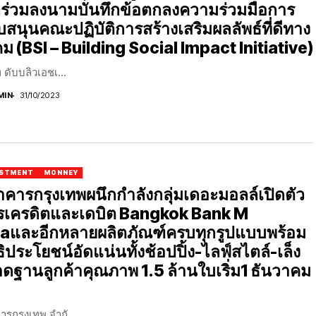
กร่วมลงนามบันทึกข้อตกลงความร่วมมือการ
บสนุนคณะปฏิบัติการสร้างเสริมผลลัพธ์ที่ดีทาง
คม (BSI – Building Social Impact Initiative)
ท ดับบลิวเอชเ...
MIN
31/10/2023
ESTMENT
MONNEY
คารกรุงเทพผนึกกําลังกลุ่มเดอะมอลล์เปิดตัว
รเครดิตและเดบิต Bangkok Bank M
aและอีกหลายผลิตภัณฑ์ครบทุกรูปแบบพร้อม
ธิประโยชน์อัดแน่นทั้งช้อปปิ้ง-ไลฟ์สไตล์-เล็ง
ดฐานลูกค้าคุณภาพ 1.5 ล้านใบเริ่ม1 ธันวาคม
รกรุงเทพ จำกั...