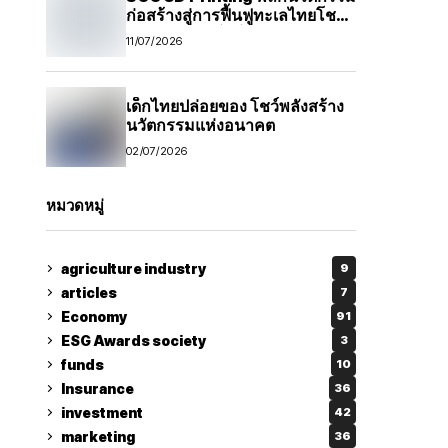
ก่อสร้างสู่การฟื้นฟูทะเลไทยโชว์
ศักยภาพเทคโนโลยีการพิมพ์สาม
11/07/2026
มิติ ต่อยอดสู่โซลูชันก่อสร้างและ
โครงสร้างพื้นฐานอย่างยั่งยืน
เด็กไทยปล่อยของ โชว์พลังสร้าง
นวัตกรรมแห่งอนาคต
02/07/2026
หมวดหมู่
agriculture industry
9
articles
7
Economy
91
ESG Awards society
3
funds
10
Insurance
36
investment
42
marketing
36