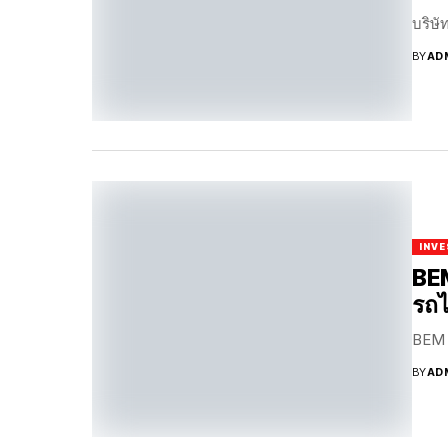
บริษัท
BY
AD
INV
BEM
รถไ
BEM 
BY
AD