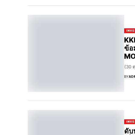
INV
KKP
ข้อ
MOB
(30 ต
BY
AD
INV
ดับ