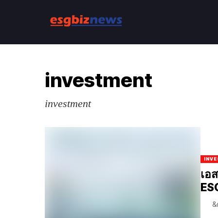
investment
investment
INV
เอส
ES
&n.