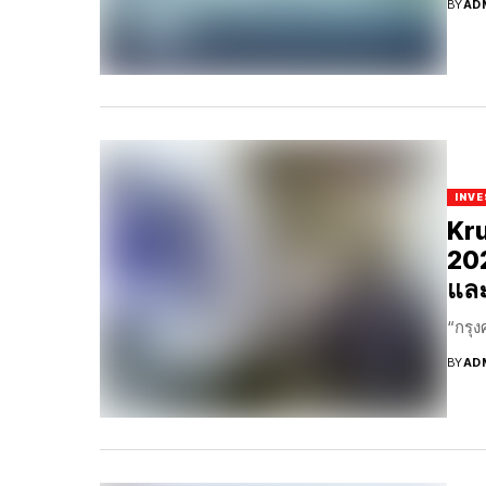
BY
AD
INV
Kru
202
และ
“กรุง
BY
AD