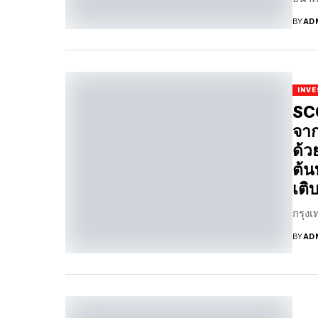
BY
AD
INV
SC
จาก
ด้ว
ต้น
เติ
กรุงเท
BY
AD