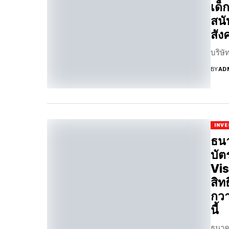
เด็
สนั
สัง
บริษั
BY
AD
INV
ธนา
บัต
Vis
สิท
กวา
นี้
ธนาคา