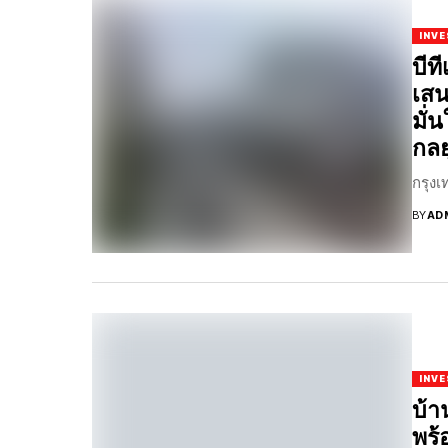
INV
บีท
เสน
มั่
กลย
กรุงเ
BY
AD
INV
บ้า
พร้