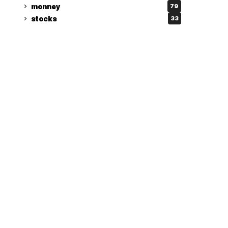
monney
79
stocks
33